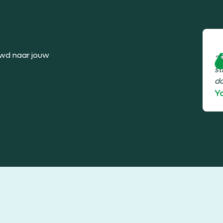
uwd naar jouw
“E
st
do
Y