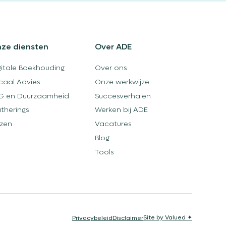
ze diensten
Over ADE
gitale Boekhouding
Over ons
scaal Advies
Onze werkwijze
G en Duurzaamheid
Succesverhalen
therings
Werken bij ADE
jzen
Vacatures
Blog
Tools
Site by Valued ✦
Privacybeleid
Disclaimer