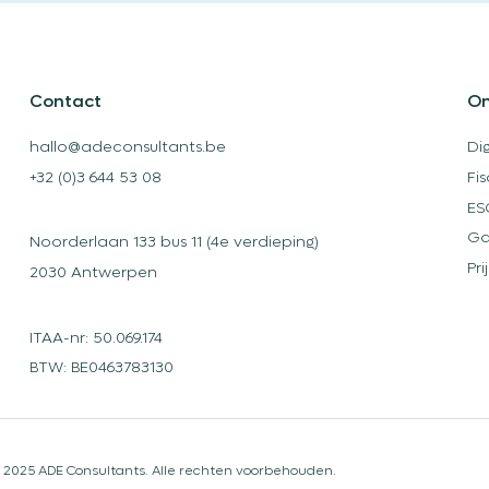
Contact
On
hallo@adeconsultants.be
Di
+32 (0)3 644 53 08
Fi
ES
Ga
Noorderlaan 133 bus 11 (4e verdieping)
Pri
2030 Antwerpen
ITAA-nr: 50.069.174
BTW: BE0463783130
 2025 ADE Consultants. Alle rechten voorbehouden.