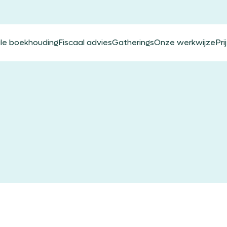
ale boekhouding
Fiscaal advies
Gatherings
Onze werkwijze
Pri