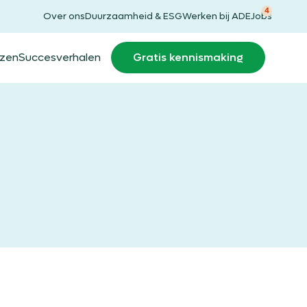
4
Over ons
Duurzaamheid & ESG
Werken bij ADE
Jobs
jzen
Succesverhalen
Gratis kennismaking