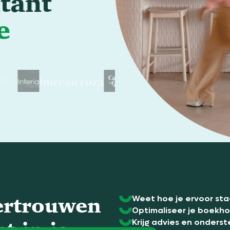
tant
e
ertrouwen
Weet hoe je ervoor staa
Optimaliseer je boekhou
t in je
Krijg advies en onderste