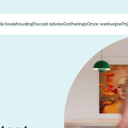
ale boekhouding
Fiscaal advies
Gatherings
Onze werkwijze
Pri