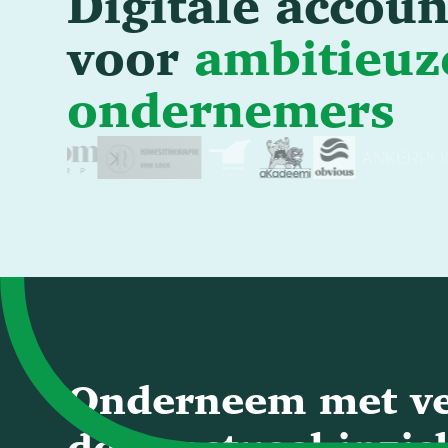
Digitale accoun
voor
ambitieuz
ondernemers
Onderneem met v
door actueel inzich