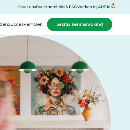
4
Over ons
Duurzaamheid & ESG
Werken bij ADE
Jobs
jzen
Succesverhalen
Gratis kennismaking